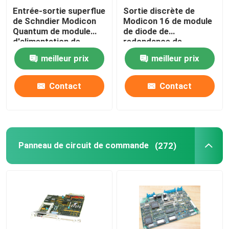
Entrée-sortie superflue
Sortie discrète de
de Schndier Modicon
Modicon 16 de module
Module d'alimentation d'énergie superflu
Quantum de module
de diode de
d'alimentation de
redondance de
l'énergie
140DRA84000
meilleur prix
meilleur prix
Panneau de circuit de commande
140DRC83000
Schneider
Contact
Contact
Digital je module d'O
Inverseur variable de fréquence
Panneau de circuit de commande
(272)
Émetteur de la température de pression
Automate Modicon Quantum
Écran tactile de HMI