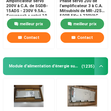
Amplificateur servo
Phase servo 200 de
200V à C.A. de SGDB-
l'amplificateur 3 à C.A.
15ADS - 230V 9.5A
Mitsubishi de MR-J2S-
Visite d'usine
Servopack a entré 10
500B 5Kw à 230VAC
ampères
50/60Hz
meilleur prix
meilleur prix
Contrôle de qualité
Contact
Contact
Contactez-nous
Demandez une citation
Module d'alimentation d'énergie superflu
(1235)
Servomoteur industriel
Commandes servo industrielles
Amplificateur servo à C.A.