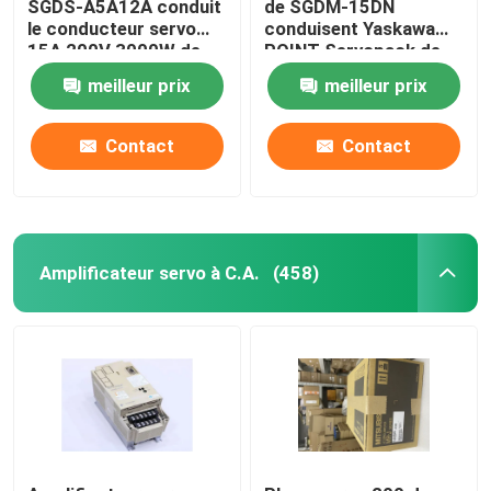
SGDS-A5A12A conduit
de SGDM-15DN
le conducteur servo
conduisent Yaskawa
15A 200V 3000W de
POINT Servopack de
Yaskawa
0,5 ampères 32
meilleur prix
meilleur prix
Contact
Contact
Amplificateur servo à C.A.
(458)
Maison
Produits
Au sujet de nous