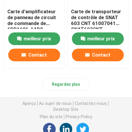
Carte d'amplificateur
Carte de transporteur
Contrôleur programmable de logique de PLC
de panneau de circuit
de contrôle de SNAT
de commande de
603 CNT 61007041
6DD1606-1AD0
SNAT603CNT
Fan centrifuge industrielle
SIEMENS PT20M
57618078
meilleur prix
meilleur prix
32MHz
Autre
Contact
Contact
Regardez plus
Aperçu
Au sujet de nous
Contactez-nous
Desktop Site
Plan du site
Privacy Policy