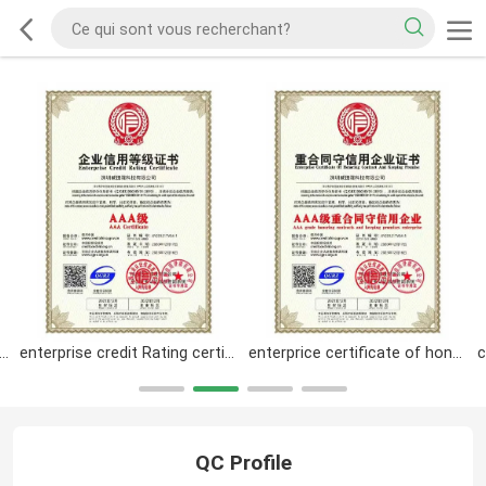
certificate of integrity management demenstration unit
enterprise credit Rating certificate
enterprice certificate of honoring and keeping promise
QC Profile