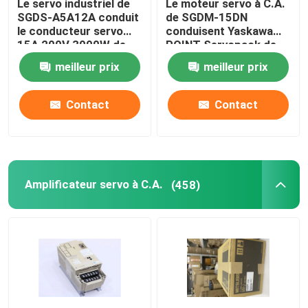
Le servo industriel de
Le moteur servo à C.A.
SGDS-A5A12A conduit
de SGDM-15DN
le conducteur servo
conduisent Yaskawa
15A 200V 3000W de
POINT Servopack de
Yaskawa
0,5 ampères 32
meilleur prix
meilleur prix
Contact
Contact
Amplificateur servo à C.A.
(458)