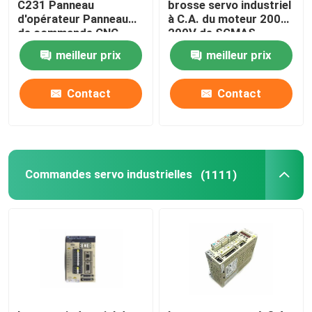
C231 Panneau
brosse servo industriel
d'opérateur Panneau
à C.A. du moteur 200W
de commande CNC
200V de SGMAS-
Servo-moteur
02A2A4C
meilleur prix
meilleur prix
industriel
Contact
Contact
Commandes servo industrielles
(1111)