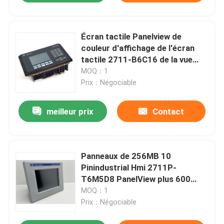
Écran tactile Panelview de
couleur d'affichage de l'écran
tactile 2711-B6C16 de la vue
600 HMI
MOQ：1
Prix：Négociable
meilleur prix
Contact
Panneaux de 256MB 10
Pinindustrial Hmi 2711P-
T6M5D8 PanelView plus 600
256MB
MOQ：1
Prix：Négociable