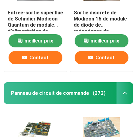
Entrée-sortie superflue
Sortie discrète de
de Schndier Modicon
Modicon 16 de module
Quantum de module
de diode de
d'alimentation de
redondance de
l'énergie
140DRA84000
meilleur prix
meilleur prix
140DRC83000
Schneider
Contact
Contact
Panneau de circuit de commande
(272)