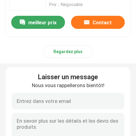
Prix：Négociable
Module d'alimentation d'énergie superflu
meilleur prix
Contact
Panneau de circuit de commande
Regardez plus
Digital je module d'O
Inverseur variable de fréquence
Laisser un message
Nous vous rappellerons bientôt!
Émetteur de la température de pression
Automate Modicon Quantum
Écran tactile de HMI