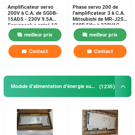
Amplificateur servo
Phase servo 200 de
200V à C.A. de SGDB-
l'amplificateur 3 à C.A.
15ADS - 230V 9.5A
Mitsubishi de MR-J2S-
Servopack a entré 10
500B 5Kw à 230VAC
ampères
50/60Hz
meilleur prix
meilleur prix
Contact
Contact
Module d'alimentation d'énergie superflu
(1235)