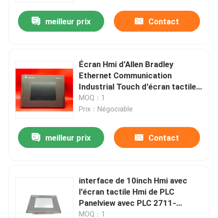
meilleur prix
Contact
Visite d'usine
Contrôle de qualité
Écran Hmi d'Allen Bradley
Ethernet Communication
Industrial Touch d'écran tactile
Contactez-nous
de 2711-T10C1X HMI
MOQ：1
Prix：Négociable
Demandez une citation
meilleur prix
Contact
Servomoteur industriel
interface de 10inch Hmi avec
Commandes servo industrielles
l'écran tactile Hmi de PLC
Panelview avec PLC 2711-
Amplificateur servo à C.A.
T10C20L1
MOQ：1