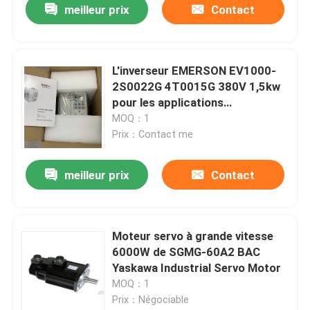
meilleur prix
Contact
L'inverseur EMERSON EV1000-
2S0022G 4T0015G 380V 1,5kw
pour les applications
industrielles
MOQ：1
Prix：Contact me
meilleur prix
Contact
Maison
Moteur servo à grande vitesse
6000W de SGMG-60A2 BAC
Produits
Yaskawa Industrial Servo Motor
MOQ：1
Prix：Négociable
Au sujet de nous