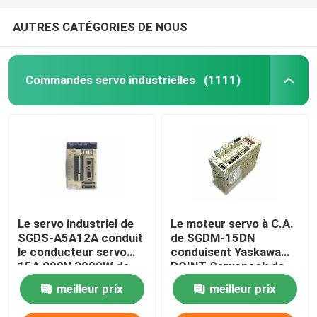
AUTRES CATÉGORIES DE NOUS
Commandes servo industrielles
(1111)
Le servo industriel de
Le moteur servo à C.A.
SGDS-A5A12A conduit
de SGDM-15DN
le conducteur servo
conduisent Yaskawa
15A 200V 3000W de
POINT Servopack de
Yaskawa
0,5 ampères 32
meilleur prix
meilleur prix