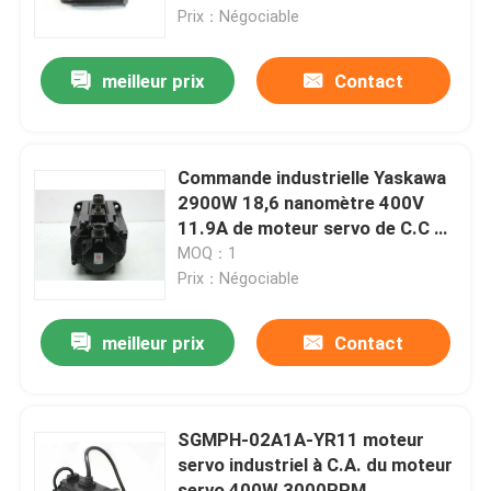
Prix：Négociable
Module d'alimentation d'énergie superflu
meilleur prix
Contact
Panneau de circuit de commande
Commande industrielle Yaskawa
Digital je module d'O
2900W 18,6 nanomètre 400V
11.9A de moteur servo de C.C de
SGMGH-30DCA6C
MOQ：1
Inverseur variable de fréquence
Prix：Négociable
Émetteur de la température de pression
meilleur prix
Contact
Automate Modicon Quantum
SGMPH-02A1A-YR11 moteur
servo industriel à C.A. du moteur
Écran tactile de HMI
servo 400W 3000RPM