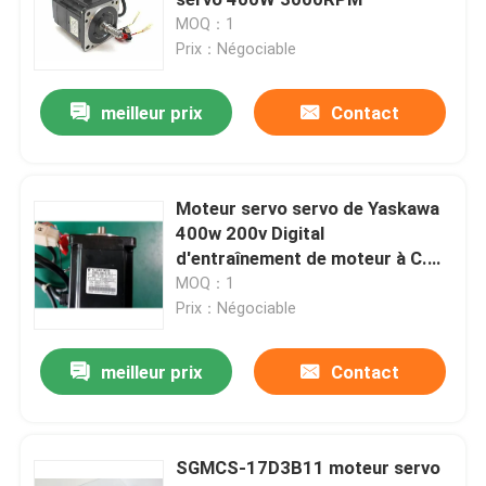
MOQ：1
Prix：Négociable
Contrôleur programmable de logique de PLC
meilleur prix
Contact
Fan centrifuge industrielle
Autre
Moteur servo servo de Yaskawa
400w 200v Digital
d'entraînement de moteur à C.A.
SGMPH-041A-YR11
MOQ：1
Prix：Négociable
meilleur prix
Contact
SGMCS-17D3B11 moteur servo