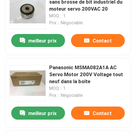
sans brosse de bit industriel du
moteur servo 200VAC 20
Laisser un message
MOQ：1
Nous vous rappellerons bientôt!
Prix：Négociable
meilleur prix
Contact
Panasonic MSMA082A1A AC
Servo Motor 200V Voltage tout
neuf dans la boîte
MOQ：1
Prix：Négociable
meilleur prix
Contact
SOUMETTRE