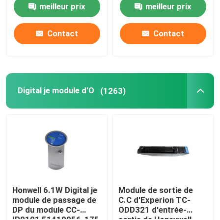
SIEMENS PT20M
57618078
meilleur prix
meilleur prix
32MHz
Contact
Contact
Digital je module d'O
(1263)
Honwell 6.1W Digital je
Module de sortie de
module de passage de
C.C d'Experion TC-
DP du module CC-
ODD321 d'entrée-
IP0101 51410056-175
sortie de Honeywell