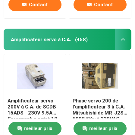
Contact
Contact
Amplificateur servo à C.A.
(458)
Amplificateur servo
Phase servo 200 de
200V à C.A. de SGDB-
l'amplificateur 3 à C.A.
15ADS - 230V 9.5A
Mitsubishi de MR-J2S-
Servopack a entré 10
500B 5Kw à 230VAC
ampères
50/60Hz
meilleur prix
meilleur prix