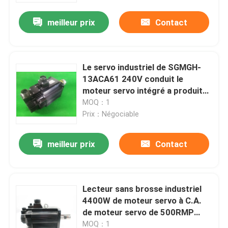
meilleur prix
Contact
Visite d'usine
Contrôle de qualité
Le servo industriel de SGMGH-
13ACA61 240V conduit le
moteur servo intégré a produit
Contactez-nous
1.3KW
MOQ：1
Prix：Négociable
Demandez une citation
meilleur prix
Contact
Servomoteur industriel
Lecteur sans brosse industriel
Commandes servo industrielles
4400W de moteur servo à C.A.
de moteur servo de 500RMP
Amplificateur servo à C.A.
SGMG-55BWABF
MOQ：1