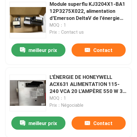
Module superflu KJ3204X1-BA1
12P3275X022, alimentation
d'Emerson DeltaV de l'énergie
VE4002S1T2B5
MOQ：1
Prix：Contact us
meilleur prix
Contact
L'ÉNERGIE DE HONEYWELL
ACX631 ALIMENTATION 115-
240 VCA 20 L'AMPÈRE 550 W 35
MA 50/60 HERTZ
MOQ：1
Prix：Négociable
meilleur prix
Contact