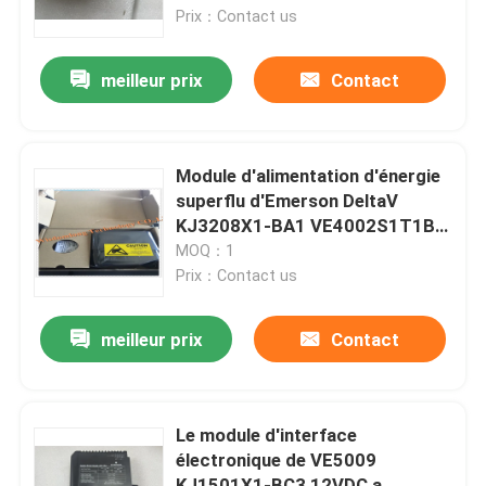
Prix：Contact us
Module d'alimentation d'énergie superflu
meilleur prix
Contact
Panneau de circuit de commande
Module d'alimentation d'énergie
Digital je module d'O
superflu d'Emerson DeltaV
KJ3208X1-BA1 VE4002S1T1B1
12P3904X022
MOQ：1
Inverseur variable de fréquence
Prix：Contact us
Émetteur de la température de pression
meilleur prix
Contact
Automate Modicon Quantum
Le module d'interface
électronique de VE5009
Écran tactile de HMI
KJ1501X1-BC3 12VDC a