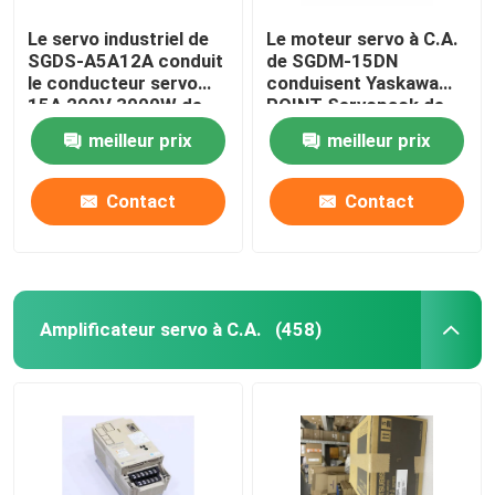
Le servo industriel de
Le moteur servo à C.A.
SGDS-A5A12A conduit
de SGDM-15DN
le conducteur servo
conduisent Yaskawa
15A 200V 3000W de
POINT Servopack de
Yaskawa
0,5 ampères 32
meilleur prix
meilleur prix
Contact
Contact
Amplificateur servo à C.A.
(458)