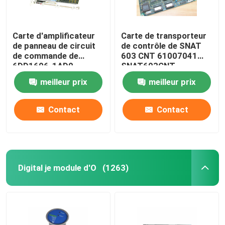
Carte d'amplificateur
Carte de transporteur
de panneau de circuit
de contrôle de SNAT
de commande de
603 CNT 61007041
6DD1606-1AD0
SNAT603CNT
SIEMENS PT20M
57618078
meilleur prix
meilleur prix
32MHz
Contact
Contact
Digital je module d'O
(1263)