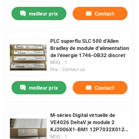
meilleur prix
Contact
Visite d'usine
Contrôle de qualité
PLC superflu SLC 500 d'Allen
Bradley de module d'alimentation
de l'énergie 1746-OB32 discret
Contactez-nous
MOQ：1
Prix：Contact us
Demandez une citation
meilleur prix
Contact
Servomoteur industriel
M-séries Digital virtuelle de
Commandes servo industrielles
VE4026 DeltaV je module 2
KJ2006X1-BM1 12P7032X012
Amplificateur servo à C.A.
d'O
MOQ：1