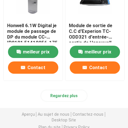
Honwell 6.1W Digital je
Module de sortie de
module de passage de
C.C d'Experion TC-
DP du module CC-
ODD321 d'entrée-
IP0101 51410056-175
sortie de Honeywell
Profibus d'O
31.2VDC Digital
meilleur prix
meilleur prix
Contact
Contact
Regardez plus
Aperçu
Au sujet de nous
Contactez-nous
Desktop Site
Plan du site
Privacy Policy