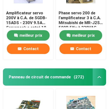
Amplificateur servo
Phase servo 200 de
200V à C.A. de SGDB-
l'amplificateur 3 à C.A.
15ADS - 230V 9.5A
Mitsubishi de MR-J2S-
Servopack a entré 10
500B 5Kw à 230VAC
ampères
50/60Hz
meilleur prix
meilleur prix
Contact
Contact
Panneau de circuit de commande
(272)