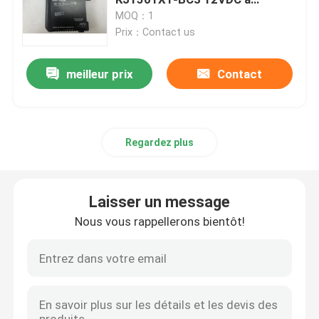
augmenté l'alimentation
MOQ：1
d'énergie de système
Prix：Contact us
Contrôleur programmable de logique de PLC
meilleur prix
Contact
Fan centrifuge industrielle
Autre
Regardez plus
Laisser un message
Nous vous rappellerons bientôt!