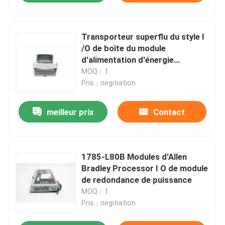
Transporteur superflu du style I
/O de boîte du module
d'alimentation d'énergie
d'IC200CHS002J 24VoltGE
MOQ：1
Prix：negitiation
meilleur prix
Contact
1785-L80B Modules d'Allen
Bradley Processor I O de module
de redondance de puissance
MOQ：1
Prix：negitiation