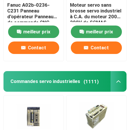
Fanuc A02b-0236-
Moteur servo sans
C231 Panneau
brosse servo industriel
d'opérateur Panneau
à C.A. du moteur 200W
de commande CNC
200V de SGMAS-
Servo-moteur
02A2A4C
meilleur prix
meilleur prix
industriel
Contact
Contact
Commandes servo industrielles
(1111)