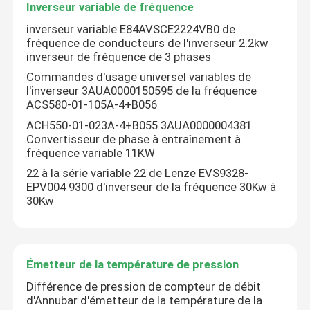
Inverseur variable de fréquence
inverseur variable E84AVSCE2224VB0 de
Visite d'usine
fréquence de conducteurs de l'inverseur 2.2kw
inverseur de fréquence de 3 phases
Commandes d'usage universel variables de
Contrôle de qualité
l'inverseur 3AUA0000150595 de la fréquence
ACS580-01-105A-4+B056
ACH550-01-023A-4+B055 3AUA0000004381
Contactez-nous
Convertisseur de phase à entraînement à
fréquence variable 11KW
Demandez une citation
22 à la série variable 22 de Lenze EVS9328-
EPV004 9300 d'inverseur de la fréquence 30Kw à
30Kw
Servomoteur industriel
Commandes servo industrielles
Émetteur de la température de pression
Différence de pression de compteur de débit
d'Annubar d'émetteur de la température de la
Amplificateur servo à C.A.