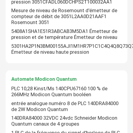
pression 3051CFADL060DCHPS2T100032AA1
Mesure de niveau de Rosemount d'émetteur de
Module d'alimentation d'énergie superflu
compteur de débit de 3051L2AA0D21AAF1
Rosemount 3051
5408A1SHA1E51R3ABCAB3M5DA1 Émetteur de
Panneau de circuit de commande
pression et de température Émetteur de niveau
5301HA2P1N3BM00155AJI1M1HR7P1C1C4Q4Q8Q73Q
Émetteur de niveau haute pression
Digital je module d'O
Inverseur variable de fréquence
Automate Modicon Quantum
PLC 10,28 Kinst/Ms 140CPU67160 100 % de
Émetteur de la température de pression
266MHz Modicon Quantum booléen
entrée analogue numéro 8 de PLC 140DRA84000
de 2W Modicon Quantum
Automate Modicon Quantum
140DRA84000 32VDC 24vdc Schneider Modicon
Quantum canaux de 4 groupes
Écran tactile de HMI
1 PLC de la fréquence du signal d'horloge de PLC