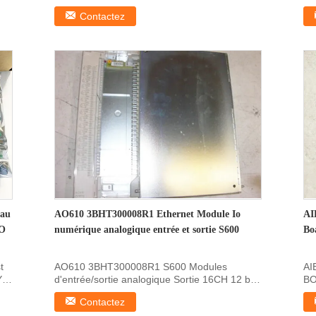
Informations sur le produit ...
le 
Contactez
eau
AO610 3BHT300008R1 Ethernet Module Io
AI
'O
numérique analogique entrée et sortie S600
Bo
t
AO610 3BHT300008R1 S600 Modules
AI
Y
d'entrée/sortie analogique Sortie 16CH 12 bits
BO
Informations sur le ...
éq
Contactez