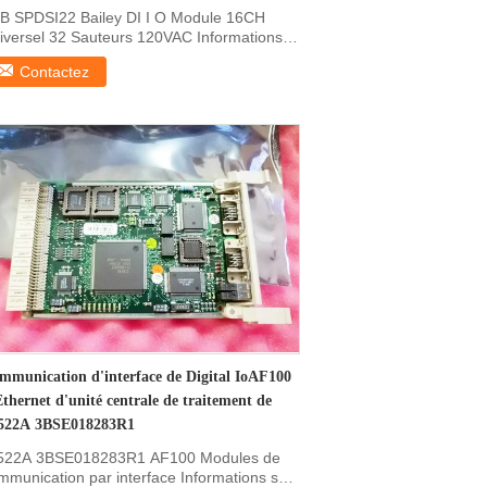
B SPDSI22 Bailey DI I O Module 16CH
iversel 32 Sauteurs 120VAC Informations
 le produit de:Le ...
Contactez
mmunication d'interface de Digital IoAF100
Ethernet d'unité centrale de traitement de
522A 3BSE018283R1
522A 3BSE018283R1 AF100 Modules de
mmunication par interface Informations sur