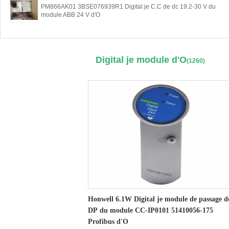
PM866AK01 3BSE076939R1 Digital je C.C de dc 19.2-30 V du
module ABB 24 V d'O
Digital je module d'O
(1260)
Honwell 6.1W Digital je module de passage d
DP du module CC-IP0101 51410056-175
Profibus d'O