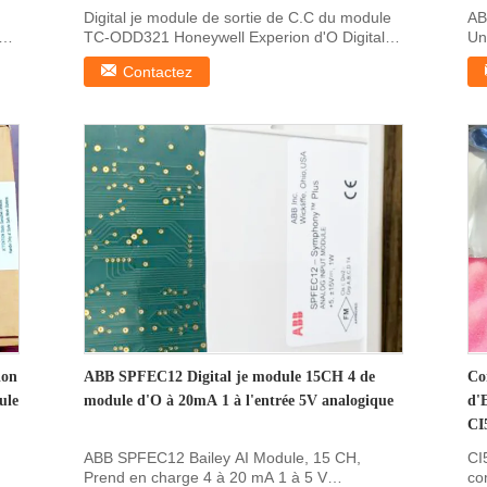
Digital je module de sortie de C.C du module
AB
TC-ODD321 Honeywell Experion d'O Digital je
Un
détails ...
sur
Contactez
ion
ABB SPFEC12 Digital je module 15CH 4 de
Co
ule
module d'O à 20mA 1 à l'entrée 5V analogique
d'
CI
ABB SPFEC12 Bailey AI Module, 15 CH,
CI
Prend en charge 4 à 20 mA 1 à 5 V
co