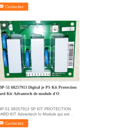
produit de:Le ...
Contactez
BP-51 68257913 Digital je PS Kit Protection
ard Kit Advantech de module d'O
BP-51 68257913 SP KIT PROTECTION
ARD KIT Advantech Io Module qui est
uipé d'un appareil de ...
Contactez