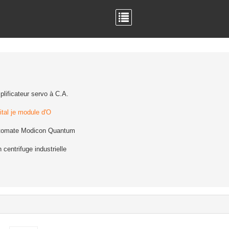
lificateur servo à C.A.
ital je module d'O
tomate Modicon Quantum
 centrifuge industrielle