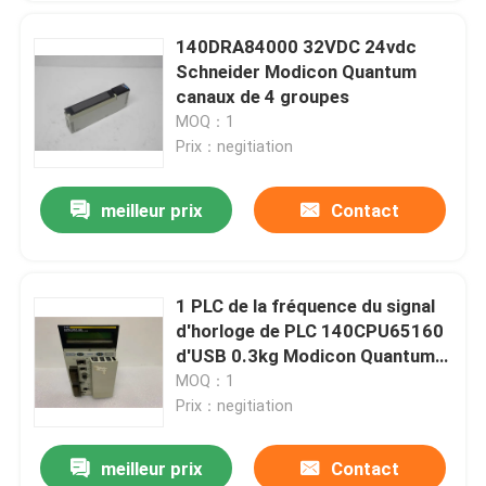
140DRA84000 32VDC 24vdc
Schneider Modicon Quantum
canaux de 4 groupes
MOQ：1
Prix：negitiation
meilleur prix
Contact
1 PLC de la fréquence du signal
d'horloge de PLC 140CPU65160
d'USB 0.3kg Modicon Quantum
166MHz Schneider Electric
MOQ：1
Quantum
Prix：negitiation
meilleur prix
Contact