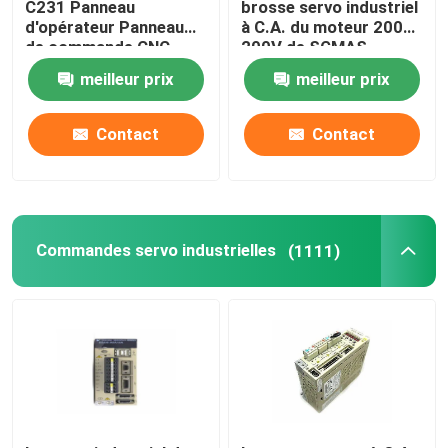
C231 Panneau
brosse servo industriel
d'opérateur Panneau
à C.A. du moteur 200W
de commande CNC
200V de SGMAS-
Servo-moteur
02A2A4C
meilleur prix
meilleur prix
industriel
Contact
Contact
Commandes servo industrielles
(1111)