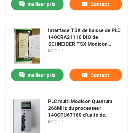
meilleur prix
Contact
Interface TSX de baisse de PLC
140CRA21110 DIO de
SCHNEIDER TSX Modicon
Quantum
MOQ：1
meilleur prix
Contact
Maison
PLC multi Modicon Quantum
266MHz du processeur
Produits
140CPU67160 d'unité de
Modicon Tsx Quantum de mode
MOQ：1
Au sujet de nous