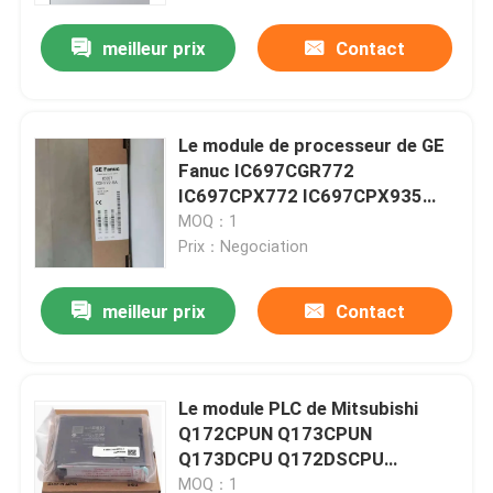
meilleur prix
Contact
Visite d'usine
Contrôle de qualité
Le module de processeur de GE
Fanuc IC697CGR772
IC697CPX772 IC697CPX935
Contactez-nous
IC697CGR935
MOQ：1
Prix：Negociation
Demandez une citation
meilleur prix
Contact
Servomoteur industriel
Le module PLC de Mitsubishi
Commandes servo industrielles
Q172CPUN Q173CPUN
Q173DCPU Q172DSCPU
Amplificateur servo à C.A.
Q173DSCPU
MOQ：1