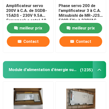
Amplificateur servo
Phase servo 200 de
200V à C.A. de SGDB-
l'amplificateur 3 à C.A.
15ADS - 230V 9.5A
Mitsubishi de MR-J2S-
Servopack a entré 10
500B 5Kw à 230VAC
ampères
50/60Hz
meilleur prix
meilleur prix
Contact
Contact
Module d'alimentation d'énergie superflu
(1235)