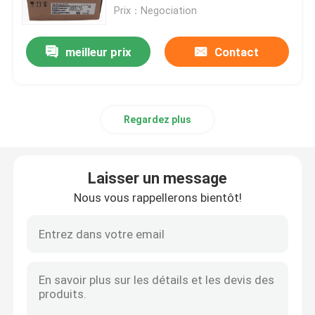
Prix：Negociation
Module d'alimentation d'énergie superflu
meilleur prix
Contact
Panneau de circuit de commande
Regardez plus
Digital je module d'O
Inverseur variable de fréquence
Laisser un message
Nous vous rappellerons bientôt!
Émetteur de la température de pression
Automate Modicon Quantum
Écran tactile de HMI