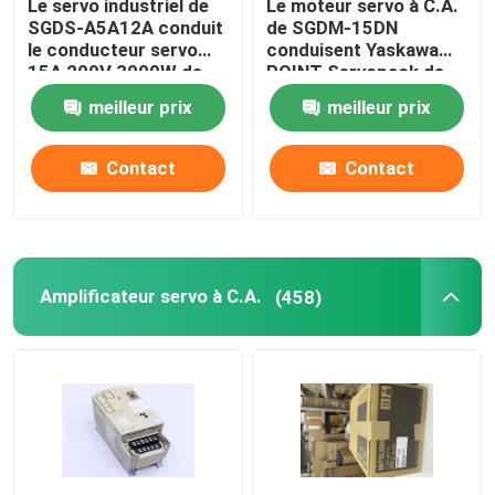
Le servo industriel de
Le moteur servo à C.A.
SGDS-A5A12A conduit
de SGDM-15DN
le conducteur servo
conduisent Yaskawa
15A 200V 3000W de
POINT Servopack de
Yaskawa
0,5 ampères 32
meilleur prix
meilleur prix
Contact
Contact
Amplificateur servo à C.A.
(458)