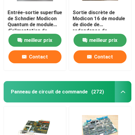
Entrée-sortie superflue
Sortie discrète de
de Schndier Modicon
Modicon 16 de module
Quantum de module
de diode de
d'alimentation de
redondance de
l'énergie
140DRA84000
meilleur prix
meilleur prix
140DRC83000
Schneider
Contact
Contact
Panneau de circuit de commande
(272)