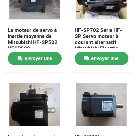
Visite d'usine
Le moteur de servo à
HF-SP702 Série HF-
inertie moyenne de
SP Servo moteur à
Contrôle de qualité
Mitsubishi HF-SP502
courant alternatif
HFSP502
Mitsubishi Electric
Contactez-nous
envoyer une
envoyer une
demande
demande
Demandez une citation
Servomoteur industriel
Commandes servo industrielles
Amplificateur servo à C.A.