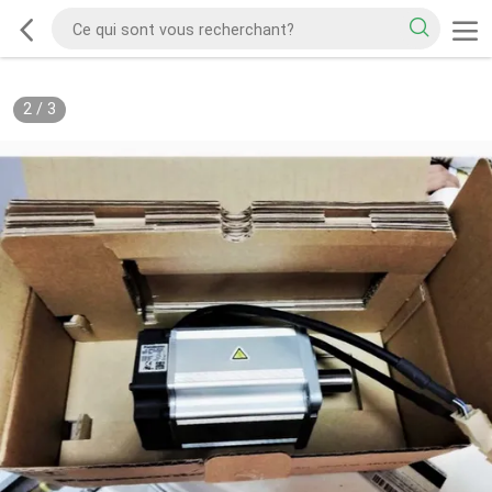
2
/
3