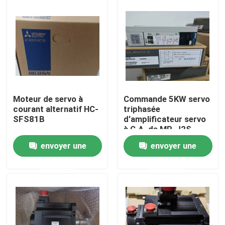
Moteur de servo à
Commande 5KW servo
courant alternatif HC-
triphasée
SFS81B
d'amplificateur servo
à C.A. de MR-J2S-
40B-PY135 Mitsubishi
envoyer une
envoyer une
Maison
demande
demande
Produits
Au sujet de nous