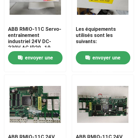
ABB RMIO-11C Servo-
Les équipements
entraînement
utilisés sont les
industriel 24V DC-
suivants:
230V AC IP20 -10
degrés C- 60 degrés C
envoyer une
envoyer une
demande
demande
Maison
Produits
Au sujet de nous
ABB RMIO-11C 24V
ABB RMIO-11C 24V