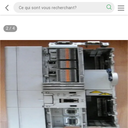
2
/
4