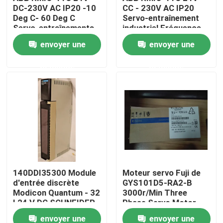
DC-230V AC IP20 -10
CC - 230V AC IP20
Deg C- 60 Deg C
Servo-entraînement
Servo-entraînements
industriel Fréquence
Visite d'usine
industriels pour le
d'entrée 50/60HZ
envoyer une
envoyer une
fonctionnement en
Puissance nominale
douceur
30KW
Contrôle de qualité
demande
demande
Contactez-nous
Demandez une citation
Servomoteur industriel
140DDI35300 Module
Moteur servo Fuji de
d'entrée discrète
GYS101D5-RA2-B
Commandes servo industrielles
Modicon Quantum - 32
3000r/Min Three
I 24 V DC SCHNEIDER
Phase Servo Motor
200v électrique
Amplificateur servo à C.A.
envoyer une
envoyer une