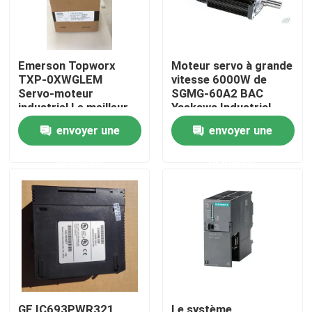
Emerson Topworx
Moteur servo à grande
TXP-0XWGLEM
vitesse 6000W de
Servo-moteur
SGMG-60A2 BAC
industriel Le meilleur
Yaskawa Industrial
prix
Servo Motor
envoyer une
envoyer une
demande
demande
Maison
Produits
Au sujet de nous
GE IC693PWR321
Le système