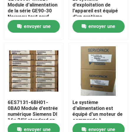
Module d'alimentation
d'exploitation de
de la série GE90-30
l'appareil est équipé
Nouveau tout neuf
d'un système
Visite d'usine
d'exploitation de
envoyer une
envoyer une
l'appareil, qui est
équipé d'un système
Contrôle de qualité
demande
demande
d'exploitation de
l'appareil.
Contactez-nous
Demandez une citation
Servomoteur industriel
6ES7131-6BH01-
Le système
0BA0 Module d'entrée
d'alimentation est
Commandes servo industrielles
numérique Siemens DI
équipé d'un moteur de
16x 24V standard en
commande à
courant continu
commande
Amplificateur servo à C.A.
envoyer une
envoyer une
automatique.