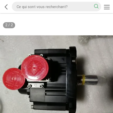
2
/
2