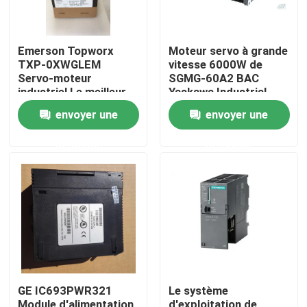
Emerson Topworx
Moteur servo à grande
TXP-0XWGLEM
vitesse 6000W de
Servo-moteur
SGMG-60A2 BAC
industriel Le meilleur
Yaskawa Industrial
prix
Servo Motor
envoyer une
envoyer une
demande
demande
Maison
Produits
GE IC693PWR321
Le système
Au sujet de nous
Module d'alimentation
d'exploitation de