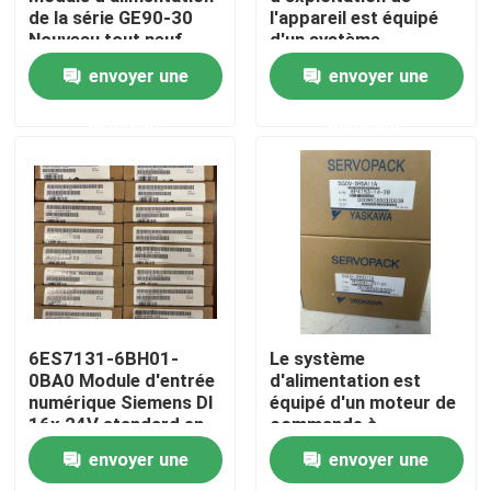
de la série GE90-30
l'appareil est équipé
Nouveau tout neuf
d'un système
d'exploitation de
Visite d'usine
envoyer une
envoyer une
l'appareil, qui est
équipé d'un système
demande
demande
d'exploitation de
Contrôle de qualité
l'appareil.
Contactez-nous
Demandez une citation
Servomoteur industriel
6ES7131-6BH01-
Le système
0BA0 Module d'entrée
d'alimentation est
numérique Siemens DI
équipé d'un moteur de
Commandes servo industrielles
16x 24V standard en
commande à
courant continu
commande
envoyer une
envoyer une
automatique.
Amplificateur servo à C.A.