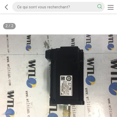
2
/
2