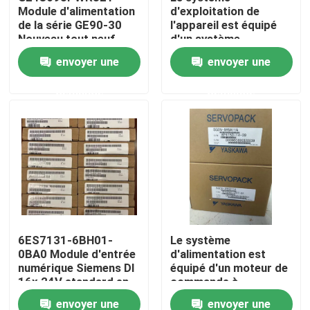
Module d'alimentation
d'exploitation de
de la série GE90-30
l'appareil est équipé
Nouveau tout neuf
d'un système
Visite d'usine
d'exploitation de
envoyer une
envoyer une
l'appareil, qui est
équipé d'un système
Contrôle de qualité
demande
demande
d'exploitation de
l'appareil.
Contactez-nous
Demandez une citation
Servomoteur industriel
6ES7131-6BH01-
Le système
0BA0 Module d'entrée
d'alimentation est
Commandes servo industrielles
numérique Siemens DI
équipé d'un moteur de
16x 24V standard en
commande à
courant continu
commande
Amplificateur servo à C.A.
envoyer une
envoyer une
automatique.