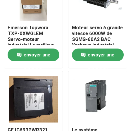
Emerson Topworx
Moteur servo à grande
TXP-0XWGLEM
vitesse 6000W de
Servo-moteur
SGMG-60A2 BAC
industriel Le meilleur
Yaskawa Industrial
prix
Servo Motor
envoyer une
envoyer une
demande
demande
Maison
Produits
Au sujet de nous
GE IC693PWR321
Le système