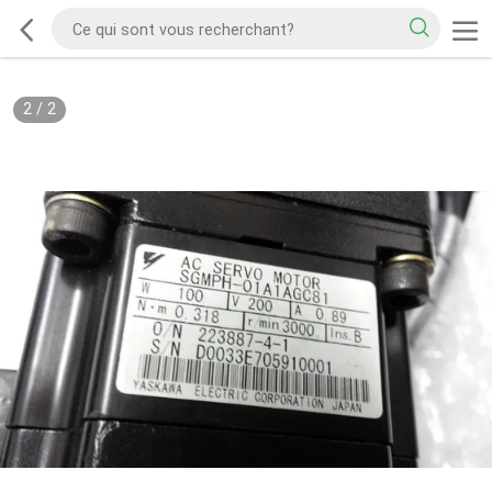
2
/
2