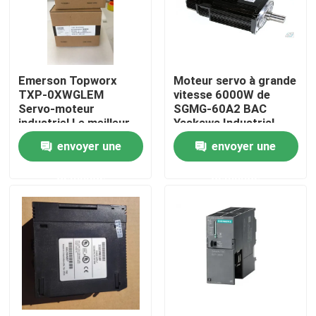
Emerson Topworx
Moteur servo à grande
TXP-0XWGLEM
vitesse 6000W de
Servo-moteur
SGMG-60A2 BAC
industriel Le meilleur
Yaskawa Industrial
prix
Servo Motor
envoyer une
envoyer une
demande
demande
Maison
Produits
Au sujet de nous