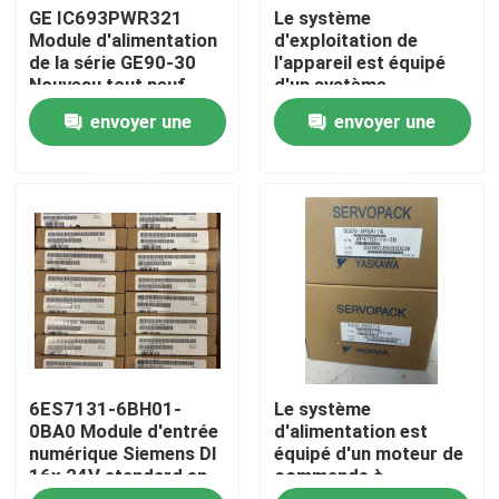
GE IC693PWR321
Le système
Module d'alimentation
d'exploitation de
de la série GE90-30
l'appareil est équipé
Visite d'usine
Nouveau tout neuf
d'un système
d'exploitation de
envoyer une
envoyer une
l'appareil, qui est
Contrôle de qualité
équipé d'un système
demande
demande
d'exploitation de
l'appareil.
Contactez-nous
Demandez une citation
Servomoteur industriel
6ES7131-6BH01-
Le système
Commandes servo industrielles
0BA0 Module d'entrée
d'alimentation est
numérique Siemens DI
équipé d'un moteur de
16x 24V standard en
commande à
Amplificateur servo à C.A.
courant continu
commande