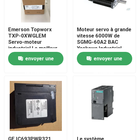
Emerson Topworx
Moteur servo à grande
TXP-0XWGLEM
vitesse 6000W de
Servo-moteur
SGMG-60A2 BAC
industriel Le meilleur
Yaskawa Industrial
prix
Servo Motor
envoyer une
envoyer une
demande
demande
Maison
Produits
Au sujet de nous
GE IC693PWR321
Le système