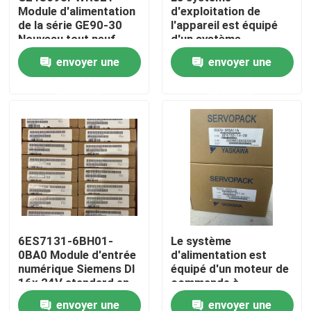
Module d'alimentation
d'exploitation de
de la série GE90-30
l'appareil est équipé
Nouveau tout neuf
d'un système
Visite d'usine
d'exploitation de
envoyer une
envoyer une
l'appareil, qui est
équipé d'un système
Contrôle de qualité
demande
demande
d'exploitation de
l'appareil.
Contactez-nous
Demandez une citation
Servomoteur industriel
6ES7131-6BH01-
Le système
0BA0 Module d'entrée
d'alimentation est
Commandes servo industrielles
numérique Siemens DI
équipé d'un moteur de
16x 24V standard en
commande à
courant continu
commande
Amplificateur servo à C.A.
envoyer une
envoyer une
automatique.