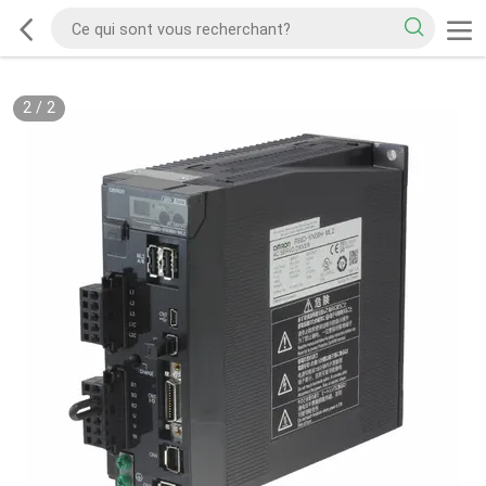
2
/
2