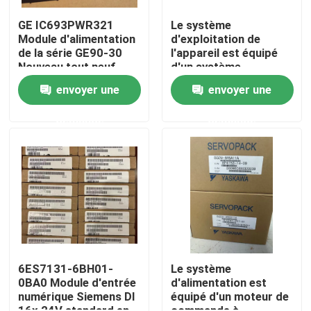
GE IC693PWR321
Le système
Module d'alimentation
d'exploitation de
Visite d'usine
de la série GE90-30
l'appareil est équipé
Nouveau tout neuf
d'un système
d'exploitation de
Contrôle de qualité
envoyer une
envoyer une
l'appareil, qui est
équipé d'un système
demande
demande
d'exploitation de
Contactez-nous
l'appareil.
Demandez une citation
Servomoteur industriel
Commandes servo industrielles
6ES7131-6BH01-
Le système
0BA0 Module d'entrée
d'alimentation est
numérique Siemens DI
équipé d'un moteur de
Amplificateur servo à C.A.
16x 24V standard en
commande à