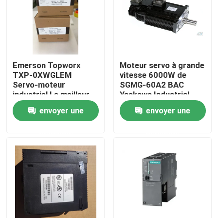
Emerson Topworx
Moteur servo à grande
TXP-0XWGLEM
vitesse 6000W de
Servo-moteur
SGMG-60A2 BAC
industriel Le meilleur
Yaskawa Industrial
prix
Servo Motor
envoyer une
envoyer une
demande
demande
Maison
Produits
Au sujet de nous