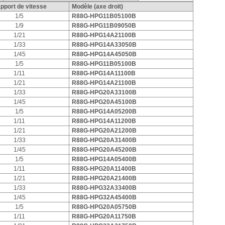
pport de vitesse
Modèle (axe droit)
1/5
R88G-HPG11B05100B
1/9
R88G-HPG11B09050B
1/21
R88G-HPG14A21100B
1/33
R88G-HPG14A33050B
1/45
R88G-HPG14A45050B
1/5
R88G-HPG11B05100B
1/11
R88G-HPG14A11100B
1/21
R88G-HPG14A21100B
1/33
R88G-HPG20A33100B
1/45
R88G-HPG20A45100B
1/5
R88G-HPG14A05200B
1/11
R88G-HPG14A11200B
1/21
R88G-HPG20A21200B
1/33
R88G-HPG20A31400B
1/45
R88G-HPG20A45200B
1/5
R88G-HPG14A05400B
1/11
R88G-HPG20A11400B
1/21
R88G-HPG20A21400B
1/33
R88G-HPG32A33400B
1/45
R88G-HPG32A45400B
1/5
R88G-HPG20A05750B
1/11
R88G-HPG20A11750B