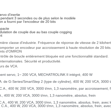
rvo d'inertie
pendant 3 secondes ou de plus selon le modèle
n a fourni par l'encodeur de 20 bits
mpacte
ndulation de couple due au bas couple cogging
nt
ère classe d'industrie. Fréquence de réponse de vitesse de 2 kilohert
Comporter un encodeur par accroissement à haute résolution de 20 bits
édents d'OMRON
ntrôle de boucle entièrement bloquée est une fonctionnalité standard.
ternationales. Sécurité et productivité.
eurs de VCA.
ement servo, 1~ 200 VCA, MECHATROLINK II intégré, 400 W
A. de G-Series/SmartStep 2 (type de cylindre), 400 W, 200 VCA, 3000 t
C.A., 400 W, 200 VCA, 3000 t/mn, 1,3 nanomètre, par accroissement, fre
., 400 W, 200 VCA, 3000 t/mn, 1,3 nanomètre, absolus, frein
.A., 400 W, 200 VCA, 3000 t/mn, 1,3 nanomètre, absolus, frein, avec l
 C.A., 400 W, 200 VCA, 3000 t/mn, 1,3 nanomètre, absolus, frein, avec 