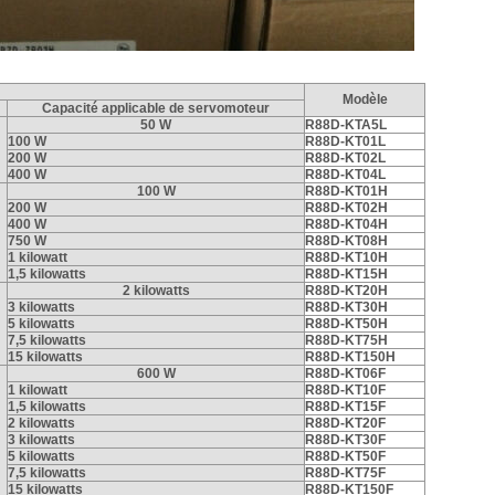
Modèle
Capacité applicable de servomoteur
50 W
R88D-KTA5L
100 W
R88D-KT01L
200 W
R88D-KT02L
400 W
R88D-KT04L
100 W
R88D-KT01H
200 W
R88D-KT02H
400 W
R88D-KT04H
750 W
R88D-KT08H
1 kilowatt
R88D-KT10H
1,5 kilowatts
R88D-KT15H
2 kilowatts
R88D-KT20H
3 kilowatts
R88D-KT30H
5 kilowatts
R88D-KT50H
7,5 kilowatts
R88D-KT75H
15 kilowatts
R88D-KT150H
600 W
R88D-KT06F
1 kilowatt
R88D-KT10F
1,5 kilowatts
R88D-KT15F
2 kilowatts
R88D-KT20F
3 kilowatts
R88D-KT30F
5 kilowatts
R88D-KT50F
7,5 kilowatts
R88D-KT75F
15 kilowatts
R88D-KT150F