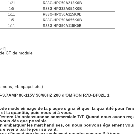
1/21
R88G-HPG50A213K0B
1/5
R88G-HPG32A054K0B
1/11
R88G-HPG50A115K0B
1/5
R88G-HPG50A055K0B
1/11
R88G-HPG50A115K0B
ll]
 de CT de module
mens, Ebmpapst etc.)
ode modèle/image de
la
plaque signalétique
,
la quantité
pour l'en
et la quantité, puis nous pi à vous.
/Western Union/assurance commerciale T/T. Quand nous avons reçu
 vous dès que possible.
on embarquer les marchandises, ou nous pouvons également vous
 enverra par le jour suivant.
ses d'inventaire devez seulement prendre environ 3-5 jours.