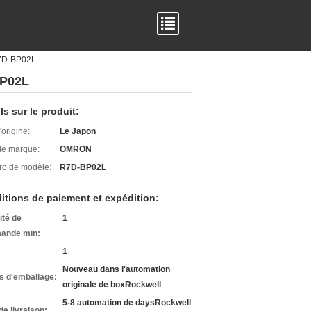
7D-BP02L
BP02L
ls sur le produit:
'origine:
Le Japon
e marque:
OMRON
o de modèle:
R7D-BP02L
itions de paiement et expédition:
ité de
1
ande min:
1
Nouveau dans l'automation
ls d'emballage:
originale de boxRockwell
5-8 automation de daysRockwell
de livraison: