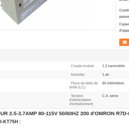
Condi
paiem
Capac
d'app
Conta
Couple évalué:
1,3 nanomètre
Garantie:
1 an
Place de taille de
80 millimètres
bride (LC):
Tension
C.A. servo
d'alimentation
d'entraînement:
R 2.5-3.7AMP 80-115V 50/60HZ 200 d'OMRON R7D
D-KT75H :