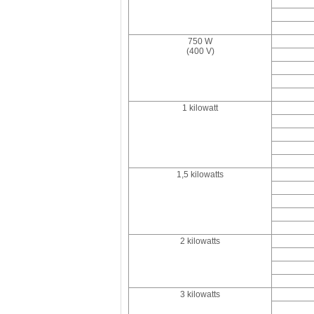
750 W
(400 V)
1 kilowatt
1,5 kilowatts
2 kilowatts
3 kilowatts