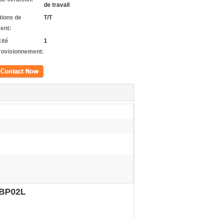
de travail
tions de
T/T
ent:
ité
1
rovisionnement:
ct
-BP02L