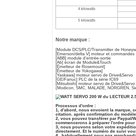
4 kilowatts
5 kilowatts
Notre marque :
[Module DCS/PLC/Transmitter de Honeywe
[Emerson/delta V] moteur et commandes
[ABB] module d'entrée-sortie
[Ab] écran de Module&Touch
[Émetteur de Rosemount]
[Émetteur de Yokogawa]
[Yaskawa] moteur servo de Drive&Servo
[GE/Fanuc] PLC de la série IC69
[Mitsubishi] moteur servo de Drive&Servo
(Modicon, SMC, MALADE, NORGREN, Sie
Processus d'ordre :
1, d'abord, nous envoient la
marque
,
c
citation. après confirmation du modèle 
2, vous pouvez transférer par Paypal
commencerons à préparer l'ordre pour
3, nous pouvons selon votre expéditi
directement. Et le numéro de suivi vous
4., habituellement pour nos marchandi