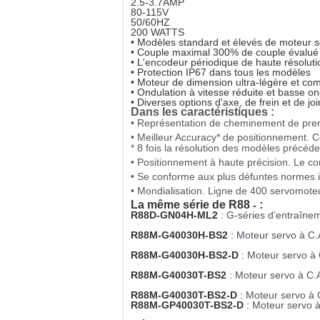
2.5-3.7AMP
80-115V
50/60HZ
200 WATTS
• Modèles standard et élevés de moteur se
• Couple maximal 300% de couple évalué 
• L'encodeur périodique de haute résolutio
• Protection IP67 dans tous les modèles
• Moteur de dimension ultra-légère et co
• Ondulation à vitesse réduite et basse o
• Diverses options d'axe, de frein et de joi
Dans les caractéristiques :
• Représentation de cheminement de premi
• Meilleur Accuracy* de positionnement. 
* 8 fois la résolution des modèles préc
• Positionnement à haute précision. Le co
• Se conforme aux plus défuntes normes in
• Mondialisation. Ligne de 400 servomot
La même série de R88
:
-
R88D-GN04H-ML2
:
G-séries d'entraîn
R88M-G40030H-BS2
:
Moteur servo à C.
R88M-G40030H-BS2-D
:
Moteur servo à 
R88M-G40030T-BS2
:
Moteur servo à C.A
R88M-G40030T-BS2-D
:
Moteur servo à C
R88M-GP40030T-BS2-D
:
Moteur servo à