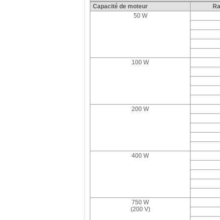
Capacité de moteur
Ra
50 W
100 W
200 W
400 W
750 W
(200 V)