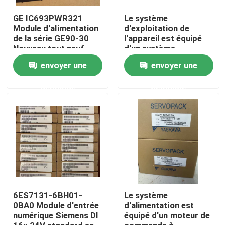
GE IC693PWR321
Le système
Module d'alimentation
d'exploitation de
Visite d'usine
de la série GE90-30
l'appareil est équipé
Nouveau tout neuf
d'un système
d'exploitation de
Contrôle de qualité
envoyer une
envoyer une
l'appareil, qui est
équipé d'un système
demande
demande
d'exploitation de
Contactez-nous
l'appareil.
Demandez une citation
Servomoteur industriel
Commandes servo industrielles
6ES7131-6BH01-
Le système
0BA0 Module d'entrée
d'alimentation est
numérique Siemens DI
équipé d'un moteur de
Amplificateur servo à C.A.
16x 24V standard en
commande à