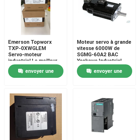
Emerson Topworx
Moteur servo à grande
TXP-0XWGLEM
vitesse 6000W de
Servo-moteur
SGMG-60A2 BAC
industriel Le meilleur
Yaskawa Industrial
prix
Servo Motor
envoyer une
envoyer une
demande
demande
Maison
Produits
Au sujet de nous