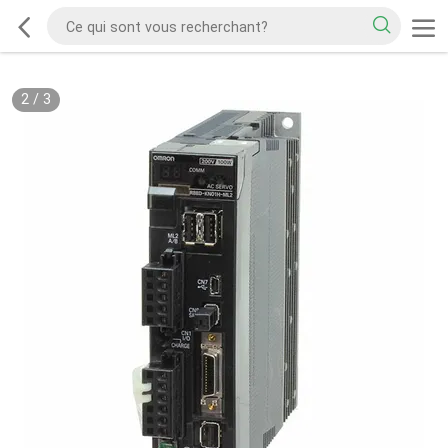
2
/
3