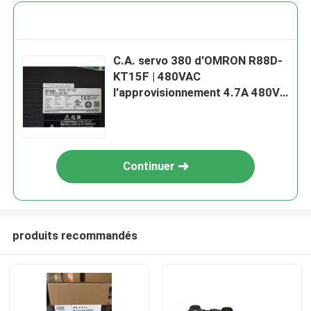
C.A. servo 380 d'OMRON R88D-
KT15F | 480VAC
l'approvisionnement 4.7A 480V
chargent 1,5 kilowatts 4.7A
Continuer
produits recommandés