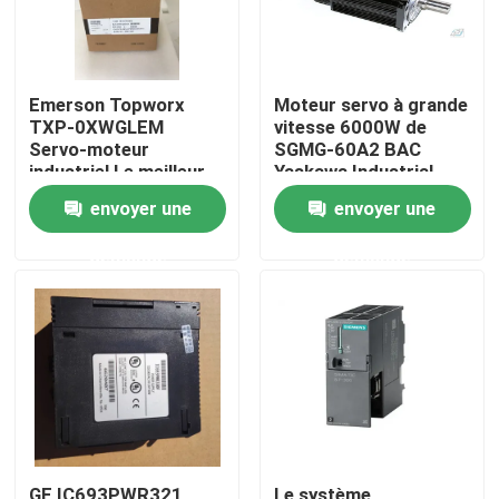
Emerson Topworx
Moteur servo à grande
TXP-0XWGLEM
vitesse 6000W de
Servo-moteur
SGMG-60A2 BAC
industriel Le meilleur
Yaskawa Industrial
prix
Servo Motor
envoyer une
envoyer une
demande
demande
Maison
Produits
Au sujet de nous
GE IC693PWR321
Le système