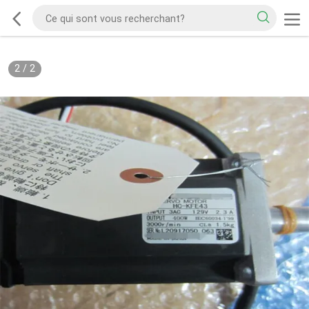
2
/
2