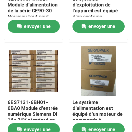
Module d'alimentation
d'exploitation de
de la série GE90-30
l'appareil est équipé
Nouveau tout neuf
d'un système
Visite d'usine
d'exploitation de
envoyer une
envoyer une
l'appareil, qui est
équipé d'un système
Contrôle de qualité
demande
demande
d'exploitation de
l'appareil.
Contactez-nous
Demandez une citation
Servomoteur industriel
6ES7131-6BH01-
Le système
0BA0 Module d'entrée
d'alimentation est
Commandes servo industrielles
numérique Siemens DI
équipé d'un moteur de
16x 24V standard en
commande à
courant continu
commande
Amplificateur servo à C.A.
envoyer une
envoyer une
automatique.