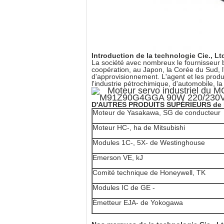
Introduction
de
la
technologie Cie., L
La société avec nombreux le fournisseur 
coopération, au Japon, la Corée du Sud, l'
d'approvisionnement. L'agent et les produit
l'industrie pétrochimique, d'automobile, la
D'AUTRES PRODUITS SUPÉRIEURS
de
Moteur de Yasakawa, SG de conducteur
Moteur HC-, ha de Mitsubishi
Modules 1C-, 5X- de Westinghouse
Emerson VE, kJ
Comité technique de Honeywell, TK
Modules IC de GE -
Émetteur EJA- de Yokogawa