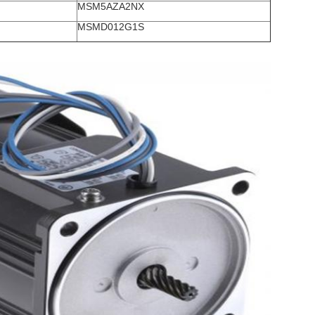
MSM5AZA2NX
MSMD012G1S