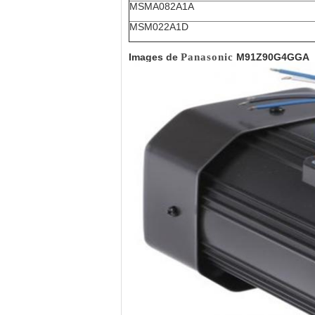
MSMA082A1A
MSM022A1D
Images
de
Panasonic
M91Z90G4GGA