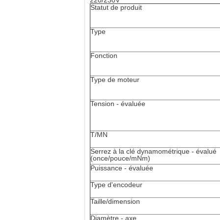
220/230V
Statut de produit
Type
Fonction
Type de moteur
Tension - évaluée
T/MN
Serrez à la clé dynamométrique - évalué
(once/pouce/mNm)
Puissance - évaluée
Type d'encodeur
Taille/dimension
Diamètre - axe