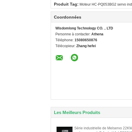
Produit Tag:
Moteur HC-PQ053BG2 servo indu
Coordonnées
Wisdomlong Technology CO.，LTD
Personne à contacter:
Athena
Téléphone:
15080650876
Télécopieur:
Zhang hefei
Les Meilleurs Produits
Série industrielle de Melservo 22K