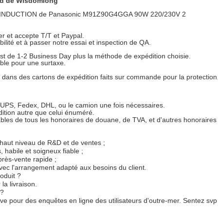
Ltd de Wisdomlong
r et accepte T/T et Paypal.
ibilité et à passer notre essai et inspection de QA.
t de 1-2 Business Day plus la méthode de expédition choisie.
ible pour une surtaxe.
 dans des cartons de expédition faits sur commande pour la protection
 UPS, Fedex, DHL, ou le camion une fois nécessaires.
dition autre que celui énuméré.
ables de tous les honoraires de douane, de TVA, et d'autres honoraires 
haut niveau de R&D et de ventes ;
 habile et soigneux fiable ;
après-vente rapide ;
avec l'arrangement adapté aux besoins du client.
oduit ?
la livraison.
 ?
ive pour des enquêtes en ligne des utilisateurs d'outre-mer. Sentez svp 