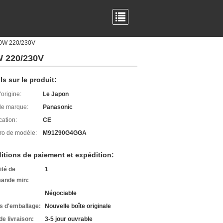
90W 220/230V
 220/230V
ls sur le produit:
'origine:
Le Japon
e marque:
Panasonic
cation:
CE
o de modèle:
M91Z90G4GGA
itions de paiement et expédition:
ité de
1
ande min:
Négociable
ls d'emballage:
Nouvelle boîte originale
de livraison:
3-5 jour ouvrable