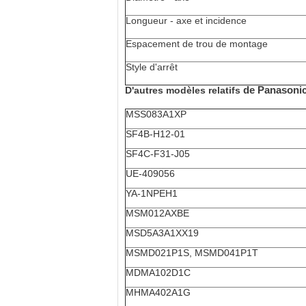
Longueur - axe et incidence
Espacement de trou de montage
Style d'arrêt
de Panasoni
D'autres modèles relatifs
MSS083A1XP
SF4B-H12-01
SF4C-F31-J05
UE-409056
YA-1NPEH1
MSM012AXBE
MSD5A3A1XX19
MSMD021P1S, MSMD041P1T
MDMA102D1C
MHMA402A1G