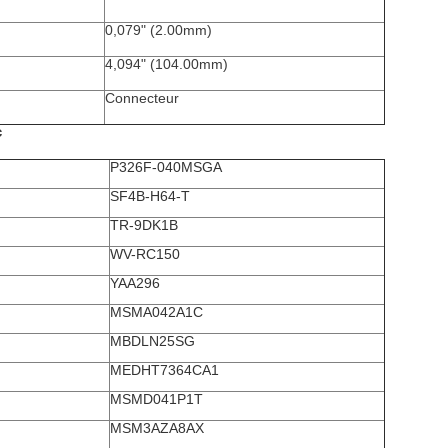
0,079" (2.00mm)
4,094" (104.00mm)
Connecteur
c
P326F-040MSGA
SF4B-H64-T
TR-9DK1B
WV-RC150
YAA296
MSMA042A1C
MBDLN25SG
MEDHT7364CA1
MSMD041P1T
MSM3AZA8AX