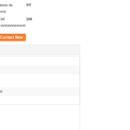
tions de
T/T
ent:
ité
100
rovisionnement:
ct
al