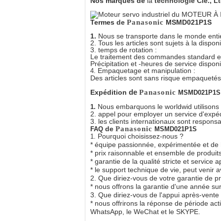
Nos marques de
la
technologie Cie., 
Termes
de
Panasonic
MSMD021P1S
1.
Nous se transporte dans le monde entie
2. Tous les articles sont sujets à la dispon
3. temps de rotation :
Le traitement des commandes standard es
Précipitation et -heures de service dispon
Empaquetage et manipulation :
4.
Des articles sont sans risque empaquetés
de
Expédition
Panasonic
MSMD021P1S
Nous embarquons le worldwid utilisons
1.
2. appel pour employer un service d'expé
3. les clients internationaux sont respons
de
Panasonic
FAQ
MSMD021P1S
Pourquoi choisissez-nous ?
1.
* équipe passionnée, expérimentée et de 
* prix raisonnable et ensemble de produits,
* garantie de la qualité stricte et service 
* le support technique de vie, peut venir 
2. Que diriez-vous de votre garantie de pr
* nous offrons la garantie d'une année sur 
3. Que diriez-vous de l'appui après-vente
* nous offrirons la réponse de période act
WhatsApp, le WeChat et le SKYPE.