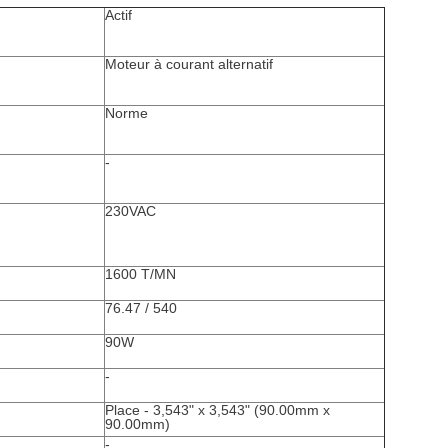
Actif
Moteur à courant alternatif
Norme
-
230VAC
1600 T/MN
76.47 /
540
90W
-
Place - 3,543" x 3,543" (90.00mm x
90.00mm)
-