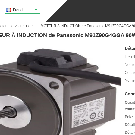
French
oteur servo industriel du MOTEUR À INDUCTION de Panasonic M91Z90G4GGA 
OTEUR À INDUCTION de Panasonic M91Z90G4GGA 90W
Détai
Lieu d
Nom d
Certifi
Numér
Cond
Quant
comm
Prix:
Détai
Délai 