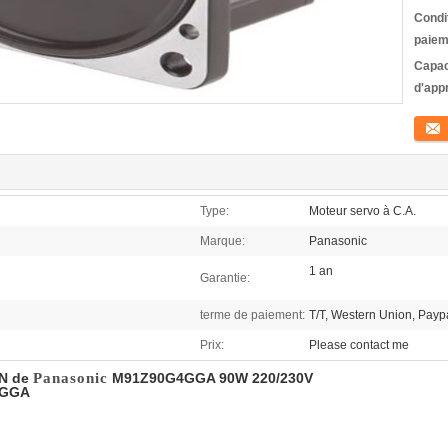
Condi
paiem
Capac
d'app
Conta
Type:
Moteur servo à C.A.
Marque:
Panasonic
1 an
Garantie:
terme de paiement:
T/T, Western Union, Payp
Prix:
Please contact me
N de
Panasonic
M91Z90G4GGA 90W 220/230V
4GGA