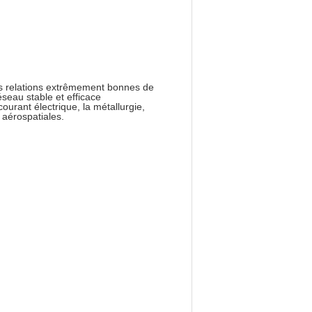
es relations extrêmement bonnes de
éseau stable et efficace
ourant électrique, la métallurgie,
s aérospatiales.