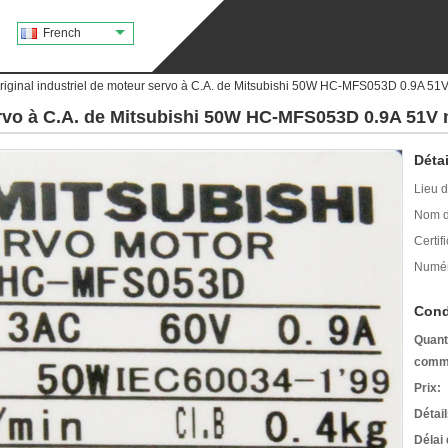
French
riginal industriel de moteur servo à C.A. de Mitsubishi 50W HC-MFS053D 0.9A 51
servo à C.A. de Mitsubishi 50W HC-MFS053D 0.9A 51V 
Détai
Lieu d
Nom d
Certifi
Numér
Cond
Quant
comm
Prix:
Détai
Délai 