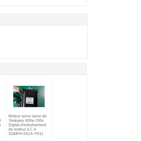
Moteur servo servo de
l
Yaskawa 400w 200v
o
Digital d'entraînement
de moteur à C.A.
SGMPH-041A-YR11