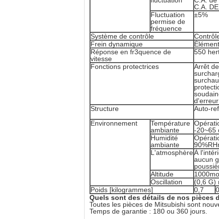
fluctuation
C.A. de
C.A. DE
Fluctuation
±5%
permise de
fréquence
Système de contrôle
Contrôl
Frein dynamique
Élémen
Réponse en fr3quence de
550 her
vitesse
Fonctions protectrices
Arrêt de
surchar
surchau
protect
soudaine
d'erreur
Structure
Auto-ref
Environnement
Température
Opératio
ambiante
-20~65 
Humidité
Opérati
ambiante
90%RHm
L'atmosphère
À l'int
aucun g
poussiè
Altitude
1000mor
Oscillation
(0,6 G)
Poids [kilogrammes]
0,7
0
Quels sont des détails de nos pièces 
Toutes les pièces de Mitsubishi sont nouve
Temps de garantie : 180 ou 360 jours.