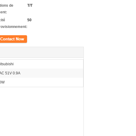
tions de
T/T
ent:
ité
50
rovisionnement:
ct
itsubishi
AC 51V 0.9A
0W