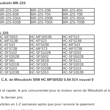
subishi MR-J2S
MR-J2S-20A
MR-J2S-20B
MR-J2S-40A
MR-J2S-60B
MR-J2S-70A
MR-J2S-70B
MR-J2S-200A
MR-J2S-200B
MR-J2S-350A
MR-J2S-500B
MR-J2S-700A
MR-J2S-700B
i J2S
HC-MFS053
HC-MFS053B
HC-KFS13
HC-MFS13B
HC-KFS23
HC-KFS23B
HC-KFS43
HC-KFS43B
HC-MFS43
HC-KFS73B
HC-MFS73
HC-MFS73B
HC-SFS102
HC-SFS102B
HC-SFS202
HC-SFS352B
HC-SFS502
HC-SFS502B
HC-SFS81
HC-SFS81B
HC-SFS121
HC-SFS201B
HC-SFS301
HC-SFS301B
HC-SFS103
HC-SFS103B
HC-SFS153
HC-SFS203B
HC-SFS353
HC-SFS353B
té et rapide, le prix concurrentiel pour le moteur servo de Mitsubishi e
le dernier prix.
ticles en 1-2 semaines après que pour recevoir le paiement.