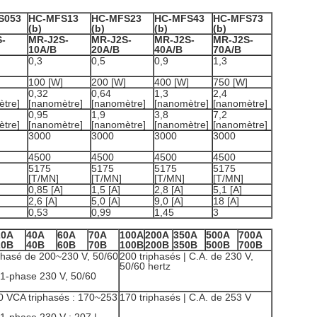
S053
HC-MFS13
HC-MFS23
HC-MFS43
HC-MFS73
(b)
(b)
(b)
(b)
-
MR-J2S-
MR-J2S-
MR-J2S-
MR-J2S-
10A/B
20A/B
40A/B
70A/B
0,3
0,5
0,9
1,3
100 [W]
200 [W]
400 [W]
750 [W]
0,32
0,64
1,3
2,4
tre]
[nanomètre]
[nanomètre]
[nanomètre]
[nanomètre]
0,95
1,9
3,8
7,2
tre]
[nanomètre]
[nanomètre]
[nanomètre]
[nanomètre]
3000
3000
3000
3000
4500
4500
4500
4500
5175
5175
5175
5175
[T/MN]
[T/MN]
[T/MN]
[T/MN]
0,85 [A]
1,5 [A]
2,8 [A]
5,1 [A]
2,6 [A]
5,0 [A]
9,0 [A]
18 [A]
0,53
0,99
1,45
3
20A
40A
60A
70A
100A
200A
350A
500A
700A
20B
40B
60B
70B
100B
200B
350B
500B
700B
iphasé de 200~230 V, 50/60
200 triphasés | C.A. de 230 V,
50/60 hertz
 1-phase 230 V, 50/60
 VCA triphasés : 170~253
170 triphasés | C.A. de 253 V