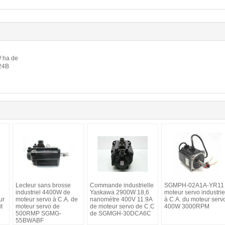
W ha de
24B
Lecteur sans brosse
Commande industrielle
SGMPH-02A1A-YR11
industriel 4400W de
Yaskawa 2900W 18,6
moteur servo industrie
ur
moteur servo à C.A. de
nanomètre 400V 11.9A
à C.A. du moteur serv
t
moteur servo de
de moteur servo de C.C
400W 3000RPM
500RMP SGMG-
de SGMGH-30DCA6C
55BWABF