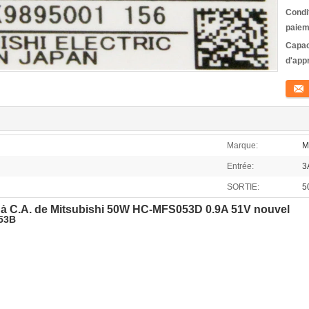
Condi
paiem
Capac
d'app
Conta
Marque:
M
Entrée:
3
SORTIE:
5
vo à C.A. de Mitsubishi 50W HC-MFS053D 0.9A 51V nouvel
053B