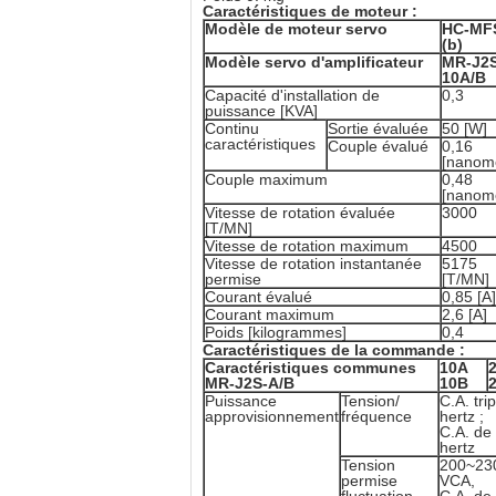
Caractéristiques de moteur :
Modèle de moteur servo
HC-MF
(b)
Modèle servo d'amplificateur
MR-J2S
10A/B
Capacité d'installation de
0,3
puissance [KVA]
Continu
Sortie évaluée
50 [W]
caractéristiques
Couple évalué
0,16
[nanomè
Couple maximum
0,48
[nanomè
Vitesse de rotation évaluée
3000
[T/MN]
Vitesse de rotation maximum
4500
Vitesse de rotation instantanée
5175
permise
[T/MN]
Courant évalué
0,85 [A]
Courant maximum
2,6 [A]
Poids [kilogrammes]
0,4
Caractéristiques de la commande :
Caractéristiques communes
10A
MR-J2S-A/B
10B
Puissance
Tension/
C.A. tr
approvisionnement
fréquence
hertz ;
C.A. de
hertz
Tension
200~230
permise
VCA,