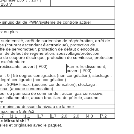
 1-phase 230 V : 207 |
 253 V
e sinusoïdal de PWM/système de contrôle actuel
t
tz ou plus
 surintensité, arrêt de surtension de régénération, arrêt de
ge (courant ascendant électronique), protection de
ffe de servomoteur, protection de défaut d'encodeur,
ion de défaut de régénération, sousvoltage/protection
 de coupure électrique, protection de survitesse, protection
 excédentaire.
roidissants, ouvert (IP00)
Fan-refroidissement,
ouvert (IP00)
n : 0 | 55 degrés centigrades (non congélation), stockage :
degré centigrade (non congélation)
on : 90%RHmax. (aucune condensation), stockage :
ax. (aucune condensation)
érieur du panneau de commande ; aucun gaz corrossive,
az inflammable, aucun brouillard de pétrole, aucune
re
 moins au-dessus du niveau de la mer
 maximum 5.9m/s2.
,7
1,1
1,1
1,7
1,7
2,0
2,0
4,9
7,2
de Mitsubishi ?
lles et originales avec le paquet.