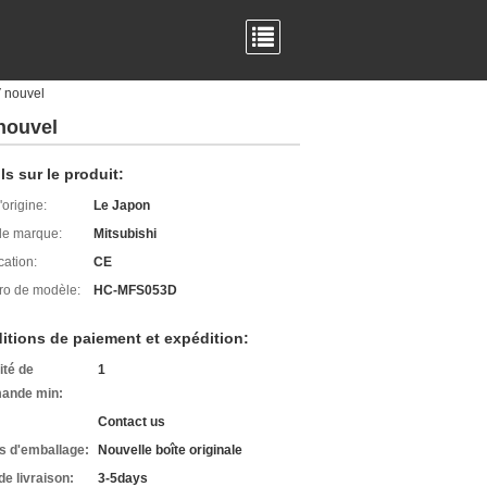
V nouvel
nouvel
ls sur le produit:
'origine:
Le Japon
e marque:
Mitsubishi
cation:
CE
o de modèle:
HC-MFS053D
itions de paiement et expédition:
ité de
1
ande min:
Contact us
ls d'emballage:
Nouvelle boîte originale
de livraison:
3-5days