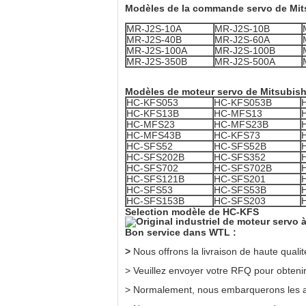
Modèles de la commande servo de Mit
MR-J2S-10A
MR-J2S-10B
MR-J2S-40B
MR-J2S-60A
MR-J2S-100A
MR-J2S-100B
MR-J2S-350B
MR-J2S-500A
Modèles de moteur servo de Mitsubish
HC-KFS053
HC-KFS053B
HC-KFS13B
HC-MFS13
HC-MFS23
HC-MFS23B
HC-MFS43B
HC-KFS73
HC-SFS52
HC-SFS52B
HC-SFS202B
HC-SFS352
HC-SFS702
HC-SFS702B
HC-SFS121B
HC-SFS201
HC-SFS53
HC-SFS53B
HC-SFS153B
HC-SFS203
Selection modèle de HC-KFS
Bon service dans WTL :
>
Nous offrons la livraison de haute quali
> Veuillez envoyer votre RFQ pour obtenir 
> Normalement, nous embarquerons les ar