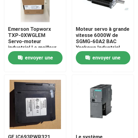
Emerson Topworx
Moteur servo à grande
TXP-0XWGLEM
vitesse 6000W de
Servo-moteur
SGMG-60A2 BAC
industriel Le meilleur
Yaskawa Industrial
prix
Servo Motor
envoyer une
envoyer une
demande
demande
Maison
Produits
Au sujet de nous
GE IC693PWR321
Le système