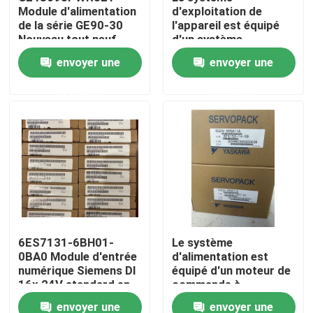
Module d'alimentation
d'exploitation de
de la série GE90-30
l'appareil est équipé
Nouveau tout neuf
d'un système
Visite d'usine
d'exploitation de
envoyer une
envoyer une
l'appareil, qui est
équipé d'un système
Contrôle de qualité
demande
demande
d'exploitation de
l'appareil.
Contactez-nous
Demandez une citation
Servomoteur industriel
6ES7131-6BH01-
Le système
0BA0 Module d'entrée
d'alimentation est
Commandes servo industrielles
numérique Siemens DI
équipé d'un moteur de
16x 24V standard en
commande à
courant continu
commande
Amplificateur servo à C.A.
envoyer une
envoyer une
automatique.