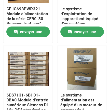
GE IC693PWR321
Le système
Module d'alimentation
d'exploitation de
Visite d'usine
de la série GE90-30
l'appareil est équipé
Nouveau tout neuf
d'un système
d'exploitation de
Contrôle de qualité
envoyer une
envoyer une
l'appareil, qui est
équipé d'un système
demande
demande
d'exploitation de
Contactez-nous
l'appareil.
Demandez une citation
Servomoteur industriel
Commandes servo industrielles
6ES7131-6BH01-
Le système
0BA0 Module d'entrée
d'alimentation est
numérique Siemens DI
équipé d'un moteur de
Amplificateur servo à C.A.
16x 24V standard en
commande à