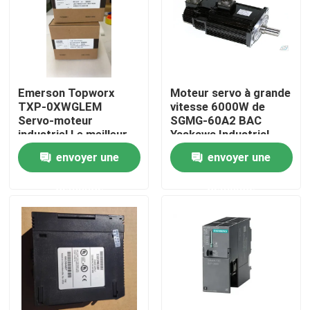
Emerson Topworx
Moteur servo à grande
TXP-0XWGLEM
vitesse 6000W de
Servo-moteur
SGMG-60A2 BAC
industriel Le meilleur
Yaskawa Industrial
prix
Servo Motor
envoyer une
envoyer une
demande
demande
Maison
Produits
Au sujet de nous