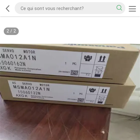
2
/
2