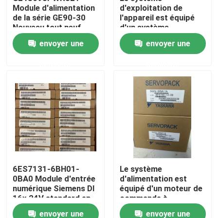
Module d'alimentation
d'exploitation de
de la série GE90-30
l'appareil est équipé
Nouveau tout neuf
d'un système
Visite d'usine
d'exploitation de
envoyer une
envoyer une
l'appareil, qui est
équipé d'un système
Contrôle de qualité
demande
demande
d'exploitation de
l'appareil.
Contactez-nous
Demandez une citation
Servomoteur industriel
6ES7131-6BH01-
Le système
0BA0 Module d'entrée
d'alimentation est
Commandes servo industrielles
numérique Siemens DI
équipé d'un moteur de
16x 24V standard en
commande à
courant continu
commande
Amplificateur servo à C.A.
envoyer une
envoyer une
automatique.