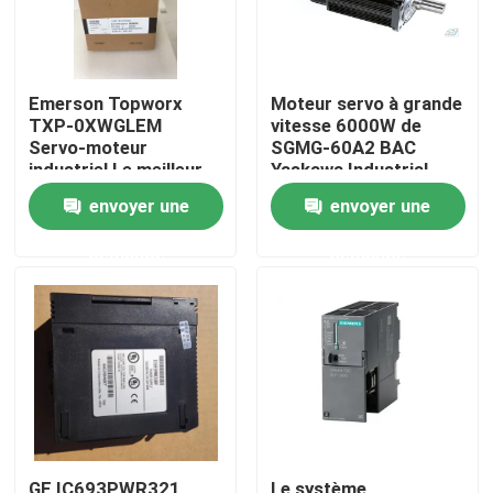
Emerson Topworx
Moteur servo à grande
TXP-0XWGLEM
vitesse 6000W de
Servo-moteur
SGMG-60A2 BAC
industriel Le meilleur
Yaskawa Industrial
prix
Servo Motor
envoyer une
envoyer une
demande
demande
Maison
Produits
Au sujet de nous
GE IC693PWR321
Le système