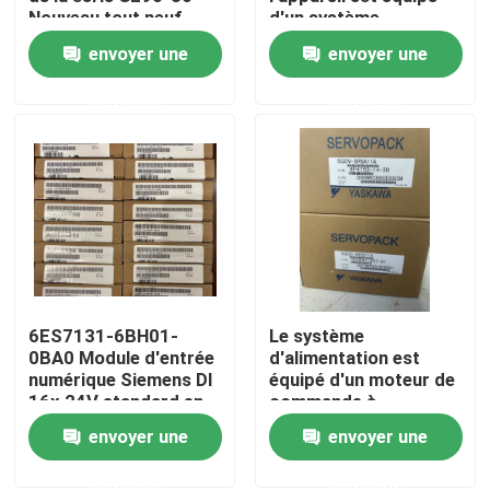
Nouveau tout neuf
d'un système
d'exploitation de
envoyer une
envoyer une
l'appareil, qui est
Visite d'usine
équipé d'un système
demande
demande
d'exploitation de
l'appareil.
Contrôle de qualité
Contactez-nous
Demandez une citation
6ES7131-6BH01-
Le système
Servomoteur industriel
0BA0 Module d'entrée
d'alimentation est
numérique Siemens DI
équipé d'un moteur de
16x 24V standard en
commande à
Commandes servo industrielles
courant continu
commande
envoyer une
envoyer une
automatique.
Amplificateur servo à C.A.
demande
demande