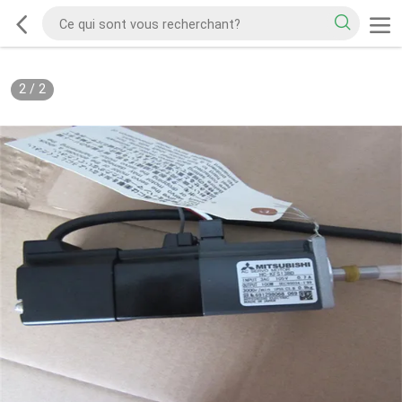
2
/
2