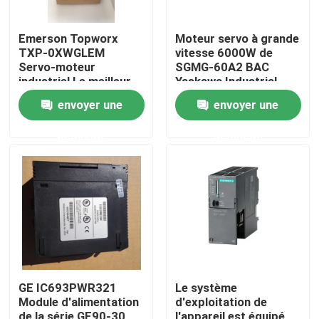
Emerson Topworx
Moteur servo à grande
TXP-0XWGLEM
vitesse 6000W de
Servo-moteur
SGMG-60A2 BAC
industriel Le meilleur
Yaskawa Industrial
prix
Servo Motor
envoyer une
envoyer une
demande
demande
Maison
Produits
GE IC693PWR321
Le système
Module d'alimentation
d'exploitation de
Au sujet de nous
de la série GE90-30
l'appareil est équipé