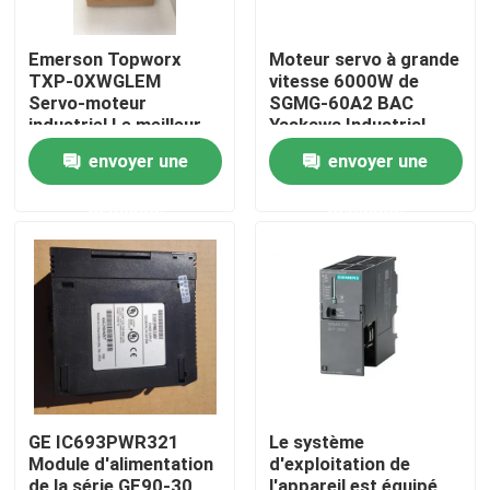
Emerson Topworx
Moteur servo à grande
TXP-0XWGLEM
vitesse 6000W de
Servo-moteur
SGMG-60A2 BAC
industriel Le meilleur
Yaskawa Industrial
prix
Servo Motor
envoyer une
envoyer une
demande
demande
Maison
Produits
GE IC693PWR321
Le système
Module d'alimentation
d'exploitation de
Au sujet de nous
de la série GE90-30
l'appareil est équipé