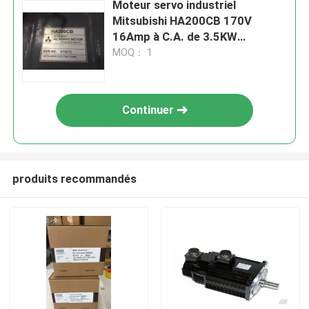
Moteur servo industriel
Mitsubishi HA200CB 170V
16Amp à C.A. de 3.5KW
2000r/min NOUVEAU
MOQ： 1
Continuer
produits recommandés