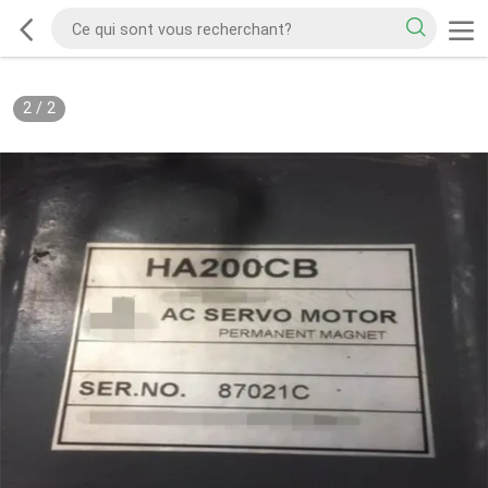
2
/
2