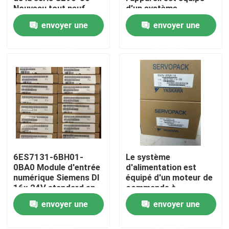
Nouveau tout neuf
d'un système
d'exploitation de
envoyer une
envoyer une
l'appareil, qui est
Visite d'usine
équipé d'un système
demande
demande
d'exploitation de
l'appareil.
Contrôle de qualité
Contactez-nous
Demandez une citation
6ES7131-6BH01-
Le système
Servomoteur industriel
0BA0 Module d'entrée
d'alimentation est
numérique Siemens DI
équipé d'un moteur de
16x 24V standard en
commande à
Commandes servo industrielles
courant continu
commande
envoyer une
envoyer une
automatique.
Amplificateur servo à C.A.
demande
demande