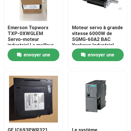
Emerson Topworx
Moteur servo à grande
TXP-0XWGLEM
vitesse 6000W de
Servo-moteur
SGMG-60A2 BAC
industriel Le meilleur
Yaskawa Industrial
prix
Servo Motor
envoyer une
envoyer une
demande
demande
Maison
Produits
Au sujet de nous
GE IC693PWR321
Le système