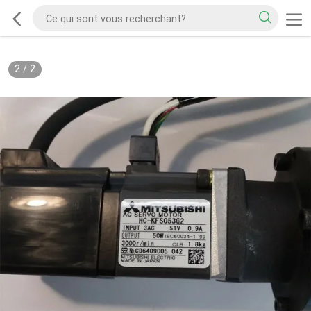
2
/
2