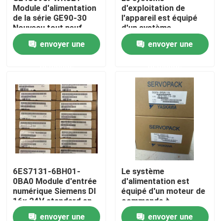
Module d'alimentation
d'exploitation de
de la série GE90-30
l'appareil est équipé
Nouveau tout neuf
d'un système
Visite d'usine
d'exploitation de
envoyer une
envoyer une
l'appareil, qui est
équipé d'un système
Contrôle de qualité
demande
demande
d'exploitation de
l'appareil.
Contactez-nous
Demandez une citation
Servomoteur industriel
6ES7131-6BH01-
Le système
0BA0 Module d'entrée
d'alimentation est
Commandes servo industrielles
numérique Siemens DI
équipé d'un moteur de
16x 24V standard en
commande à
courant continu
commande
Amplificateur servo à C.A.
envoyer une
envoyer une
automatique.