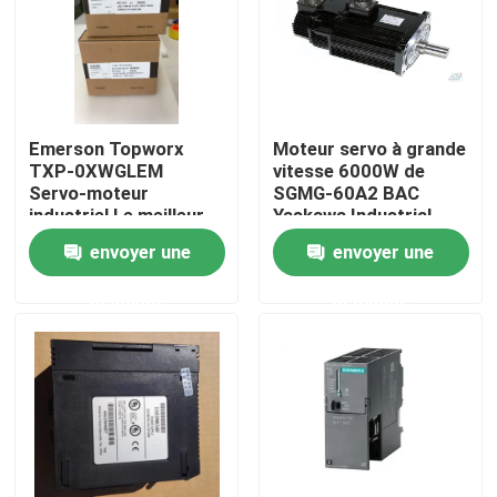
Emerson Topworx
Moteur servo à grande
TXP-0XWGLEM
vitesse 6000W de
Servo-moteur
SGMG-60A2 BAC
industriel Le meilleur
Yaskawa Industrial
prix
Servo Motor
envoyer une
envoyer une
demande
demande
Maison
Produits
Au sujet de nous