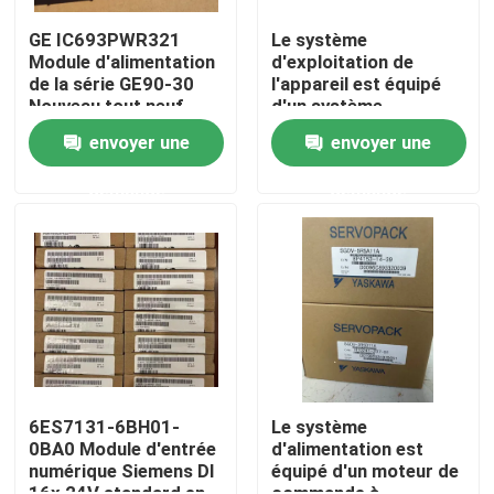
GE IC693PWR321
Le système
Module d'alimentation
d'exploitation de
Visite d'usine
de la série GE90-30
l'appareil est équipé
Nouveau tout neuf
d'un système
d'exploitation de
Contrôle de qualité
envoyer une
envoyer une
l'appareil, qui est
équipé d'un système
demande
demande
d'exploitation de
Contactez-nous
l'appareil.
Demandez une citation
Servomoteur industriel
Commandes servo industrielles
6ES7131-6BH01-
Le système
0BA0 Module d'entrée
d'alimentation est
numérique Siemens DI
équipé d'un moteur de
Amplificateur servo à C.A.
16x 24V standard en
commande à