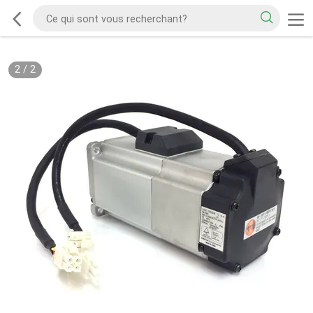
2
/
2