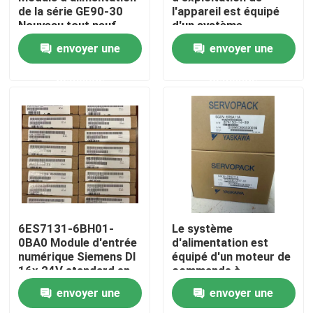
de la série GE90-30
l'appareil est équipé
Nouveau tout neuf
d'un système
d'exploitation de
Visite d'usine
envoyer une
envoyer une
l'appareil, qui est
équipé d'un système
demande
demande
d'exploitation de
Contrôle de qualité
l'appareil.
Contactez-nous
Demandez une citation
Servomoteur industriel
6ES7131-6BH01-
Le système
0BA0 Module d'entrée
d'alimentation est
numérique Siemens DI
équipé d'un moteur de
Commandes servo industrielles
16x 24V standard en
commande à
courant continu
commande
envoyer une
envoyer une
automatique.
Amplificateur servo à C.A.