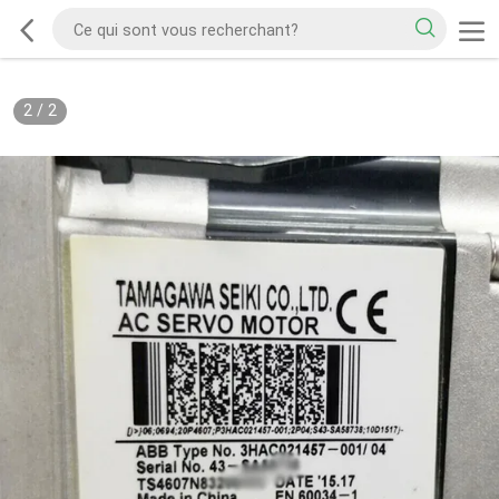
2
/
2