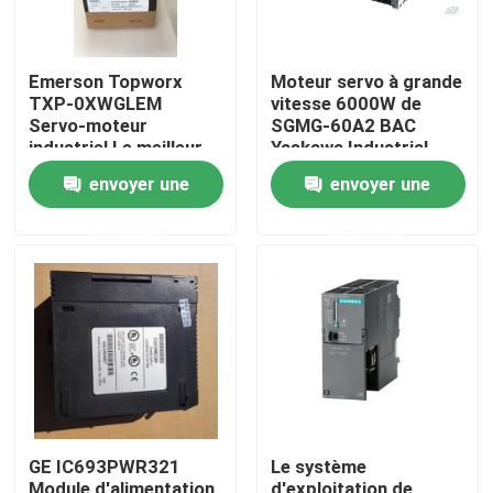
Emerson Topworx
Moteur servo à grande
TXP-0XWGLEM
vitesse 6000W de
Servo-moteur
SGMG-60A2 BAC
industriel Le meilleur
Yaskawa Industrial
prix
Servo Motor
envoyer une
envoyer une
demande
demande
Maison
Produits
GE IC693PWR321
Le système
Au sujet de nous
Module d'alimentation
d'exploitation de