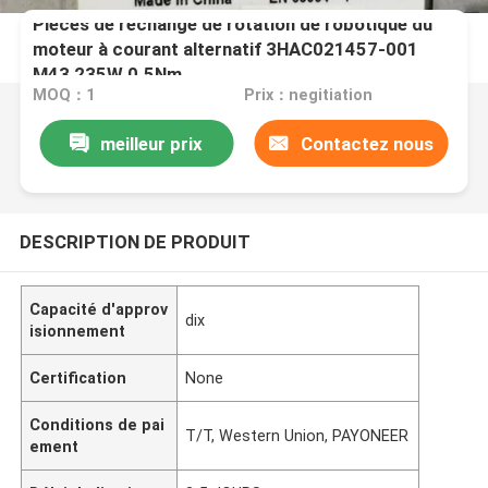
Pièces de rechange de rotation de robotique du
moteur à courant alternatif 3HAC021457-001
M43 235W 0.5Nm
MOQ：1
Prix：negitiation
meilleur prix
Contactez nous
DESCRIPTION DE PRODUIT
Capacité d'approv
dix
isionnement
Certification
None
Conditions de pai
T/T, Western Union, PAYONEER
ement