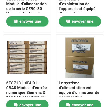
Module d'alimentation
d'exploitation de
de la série GE90-30
l'appareil est équipé
Nouveau tout neuf
d'un système
Visite d'usine
d'exploitation de
envoyer une
envoyer une
l'appareil, qui est
équipé d'un système
Contrôle de qualité
demande
demande
d'exploitation de
l'appareil.
Contactez-nous
Demandez une citation
Servomoteur industriel
6ES7131-6BH01-
Le système
0BA0 Module d'entrée
d'alimentation est
Commandes servo industrielles
numérique Siemens DI
équipé d'un moteur de
16x 24V standard en
commande à
courant continu
commande
Amplificateur servo à C.A.
envoyer une
envoyer une
automatique.