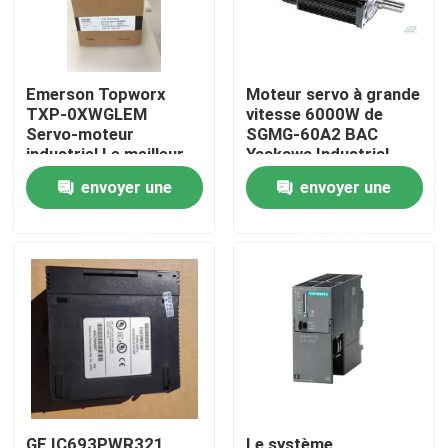
Emerson Topworx
Moteur servo à grande
TXP-0XWGLEM
vitesse 6000W de
Servo-moteur
SGMG-60A2 BAC
industriel Le meilleur
Yaskawa Industrial
prix
Servo Motor
envoyer une
envoyer une
demande
demande
Maison
Produits
Au sujet de nous
GE IC693PWR321
Le système