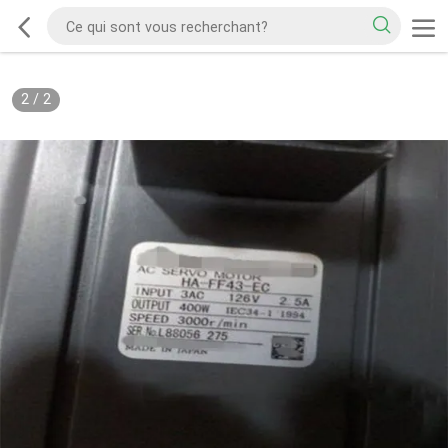
2
/
2